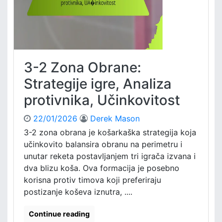
b
e
r
,
a
U
n
č
e
i
:
n
3-2 Zona Obrane:
M
k
e
Strategije igre, Analiza
o
t
v
protivnika, Učinkovitost
r
i
i
t
22/01/2026
Derek Mason
k
o
e
3-2 zona obrana je košarkaška strategija koja
s
i
učinkovito balansira obranu na perimetru i
t
z
unutar reketa postavljanjem tri igrača izvana i
v
dva blizu koša. Ova formacija je posebno
e
korisna protiv timova koji preferiraju
d
postizanje koševa iznutra, ....
b
e
,
Continue reading