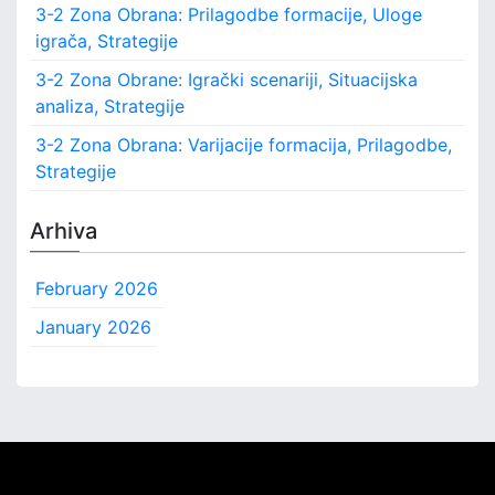
3-2 Zona Obrana: Prilagodbe formacije, Uloge
t
igrača, Strategije
i
v
3-2 Zona Obrane: Igrački scenariji, Situacijska
n
analiza, Strategije
i
k
3-2 Zona Obrana: Varijacije formacija, Prilagodbe,
a
Strategije
,
U
Arhiva
č
i
n
February 2026
k
o
January 2026
v
i
t
o
s
t