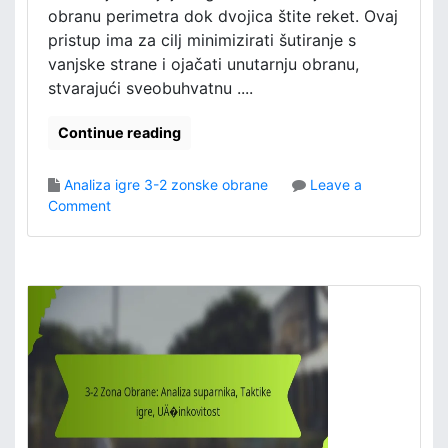
t
obranu perimetra dok dvojica štite reket. Ovaj
a
pristup ima za cilj minimizirati šutiranje s
k
vanjske strane i ojačati unutarnju obranu,
m
stvarajući sveobuhvatnu ....
i
c
e
Continue reading
,
I
Analiza igre 3-2 zonske obrane
Leave a
z
o
Comment
v
n
e
3
d
-
b
2
a
Z
i
o
g
n
r
a
a
O
č
b
a
r
,