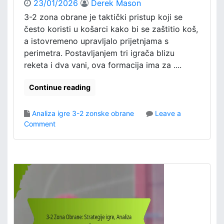
23/01/2026
Derek Mason
z
a
3-2 zona obrane je taktički pristup koji se
s
često koristi u košarci kako bi se zaštitio koš,
u
a istovremeno upravljalo prijetnjama s
p
perimetra. Postavljanjem tri igrača blizu
a
reketa i dva vani, ova formacija ima za ....
r
n
Continue reading
i
k
a
Analiza igre 3-2 zonske obrane
Leave a
,
o
Comment
T
n
a
3
k
-
t
2
i
Z
k
o
e
n
i
a
g
O
r