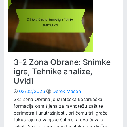
o
d
n
b
a
e
O
,
b
U
r
č
a
i
n
n
a
k
:
o
3-2 Zona Obrane: Snimke
T
v
r
igre, Tehnike analize,
i
e
t
Uvidi
n
o
d
s
03/02/2026
Derek Mason
o
t
v
3-2 Zona Obrana je strateška košarkaška
i
formacija osmišljena za ravnotežu zaštite
i
perimetra i unutrašnjosti, pri čemu tri igrača
g
fokusiraju na vanjske šutere, a dva čuvaju
r
reket. Analiziranje snimaka utakmica ključno