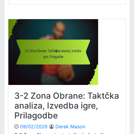
n
3
-
2
Z
o
n
a
O
b
r
a
n
e
:
3-2 Zona Obrane: Taktčka
I
g
analiza, Izvedba igre,
r
Prilagodbe
a
č
09/02/2026
Derek Mason
k
i