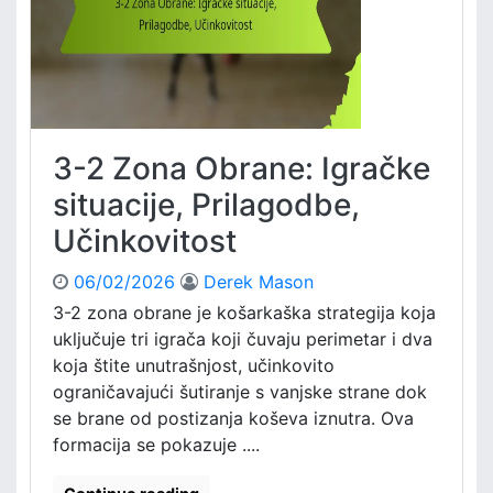
O
a
b
n
r
a
a
l
n
i
e
z
:
a
3-2 Zona Obrane: Igračke
T
,
a
situacije, Prilagodbe,
S
k
t
Učinkovitost
t
r
č
a
06/02/2026
Derek Mason
k
t
a
3-2 zona obrane je košarkaška strategija koja
e
a
g
uključuje tri igrača koji čuvaju perimetar i dva
n
i
koja štite unutrašnjost, učinkovito
a
j
ograničavajući šutiranje s vanjske strane dok
l
e
se brane od postizanja koševa iznutra. Ova
i
formacija se pokazuje ....
z
a
,