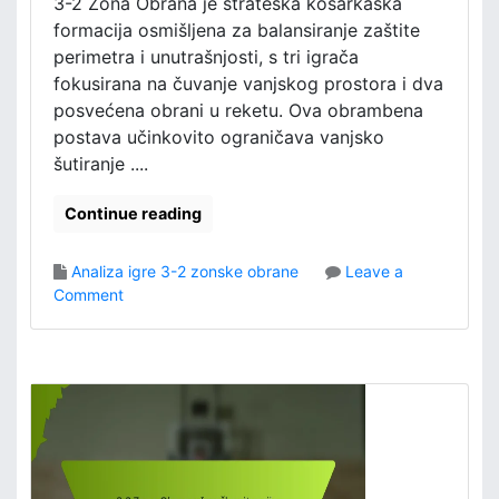
3-2 Zona Obrana je strateška košarkaška
s
formacija osmišljena za balansiranje zaštite
c
perimetra i unutrašnjosti, s tri igrača
e
fokusirana na čuvanje vanjskog prostora i dva
n
posvećena obrani u reketu. Ova obrambena
a
postava učinkovito ograničava vanjsko
r
i
šutiranje ....
j
i
Continue reading
,
S
Analiza igre 3-2 zonske obrane
Leave a
i
o
Comment
t
n
u
3
a
-
c
2
i
Z
j
o
s
n
k
a
a