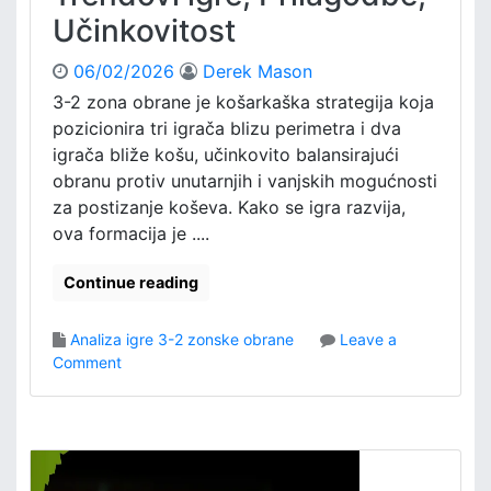
r
e
Učinkovitost
a
č
06/02/2026
Derek Mason
k
e
3-2 zona obrane je košarkaška strategija koja
s
pozicionira tri igrača blizu perimetra i dva
i
igrača bliže košu, učinkovito balansirajući
t
obranu protiv unutarnjih i vanjskih mogućnosti
u
za postizanje koševa. Kako se igra razvija,
a
ova formacija je ....
c
i
j
Continue reading
e
,
Analiza igre 3-2 zonske obrane
Leave a
P
o
Comment
r
n
i
3
l
-
a
2
g
Z
o