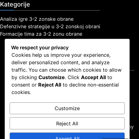
Kategorije
Analiza igre 3-2 zonske obrane
Defenzivne strategije u 3-2 zonskoj obrani
Formacije tima za 3-2 zonu obrane
We respect your privacy
Cookies help us improve your experience,
deliver personalized content, and analyze
Pravne informacije
traffic. You can choose which cookies to allow
by clicking
Customize
. Click
Accept All
to
Uvjeti korištenja
consent or
Reject All
to decline non-essential
Politika zaštite podataka
cookies.
Politika kolačića
Naša priča
Customize
Kontaktirajte nas
Reject All
Proudly powered by WordPress
|
Theme: news-box by
wpthemespace.com
.
Accept All