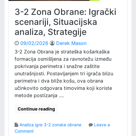
3-2 Zona Obrane: Igrački
scenariji, Situacijska
analiza, Strategije
09/02/2026
Derek Mason
3-2 Zona Obrana je strateška košarkaška
formacija osmišljena za ravnotežu između
pokrivanja perimetra i snažne zaštite
unutrašnjosti. Postavljanjem tri igrača blizu
perimetra i dva bliže košu, ova obrana
učinkovito odgovara timovima koji koriste
metode postizanja ....
Continue reading
Analiza igre 3-2 zonske obrane
Leave a
o
Comment