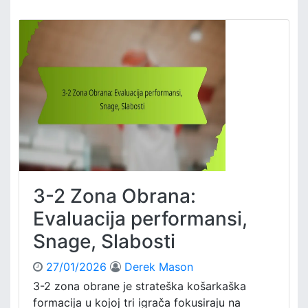
-
l
2
i
Z
z
o
e
n
,
a
U
O
v
b
i
r
d
a
i
n
a
:
3-2 Zona Obrana:
A
n
Evaluacija performansi,
a
Snage, Slabosti
l
i
27/01/2026
Derek Mason
z
a
3-2 zona obrane je strateška košarkaška
u
formacija u kojoj tri igrača fokusiraju na