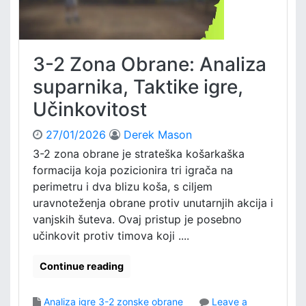
a
T
n
a
a
k
:
t
3-2 Zona Obrane: Analiza
E
i
v
suparnika, Taktike igre,
k
a
a
Učinkovitost
l
u
27/01/2026
Derek Mason
a
c
3-2 zona obrane je strateška košarkaška
i
formacija koja pozicionira tri igrača na
j
perimetru i dva blizu koša, s ciljem
a
uravnoteženja obrane protiv unutarnjih akcija i
p
vanjskih šuteva. Ovaj pristup je posebno
e
učinkovit protiv timova koji ....
r
f
o
Continue reading
r
m
Analiza igre 3-2 zonske obrane
Leave a