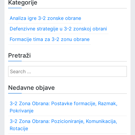
Kategorije
a
v
t
e
Analiza igre 3-2 zonske obrane
i
g
i
Defenzivne strategije u 3-2 zonskoj obrani
g
j
Formacije tima za 3-2 zonu obrane
e
a
i
g
t
Pretraži
r
i
e
S
,
o
e
A
a
n
Nedavne objave
n
r
a
l
c
3-2 Zona Obrana: Postavke formacije, Razmak,
i
h
z
Pokrivanje
f
a
o
3-2 Zona Obrana: Pozicioniranje, Komunikacija,
p
r
Rotacije
r
:
o