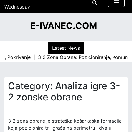
S
Wednesday
k
15/07/2026
i
13:48
E-IVANEC.COM
p
t
o
c
Latest News
o
okrivanje |
3-2 Zona Obrana: Pozicioniranje, Komunikacija,
n
t
e
n
Category:
Analiza igre 3-
t
2 zonske obrane
3-2 zona obrane je strateška košarkaška formacija
koja pozicionira tri igrača na perimetru i dva u