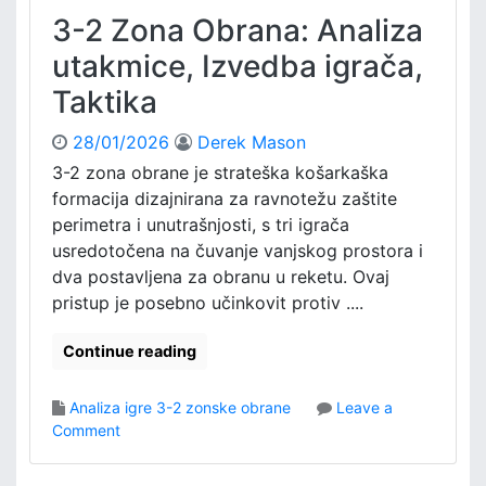
:
o
3-2 Zona Obrana: Analiza
S
s
n
utakmice, Izvedba igrača,
t
i
Taktika
m
k
28/01/2026
Derek Mason
e
i
3-2 zona obrane je strateška košarkaška
g
formacija dizajnirana za ravnotežu zaštite
r
perimetra i unutrašnjosti, s tri igrača
e
usredotočena na čuvanje vanjskog prostora i
,
dva postavljena za obranu u reketu. Ovaj
T
pristup je posebno učinkovit protiv ....
e
h
n
Continue reading
i
k
Analiza igre 3-2 zonske obrane
Leave a
e
o
Comment
a
n
n
3
a