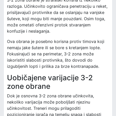
3-2 zona obrane je strateški korisna iz nekoliko
razloga. Učinkovito ograničava penetraciju u reket,
prisiljavajući protivnike da se oslanjaju na vanjske
šuteve, koji mogu biti manje pouzdani. Osim toga,
može ometati ofenzivni protok stvaranjem
konfuzije i neslaganja.
Ova obrana je posebno korisna protiv timova koji
nemaju jake šutere ili se bore s kretanjem lopte.
Fokusirajući se na perimetar, 3-2 zona može
iskoristiti slabosti protivnika, što dovodi do
izgubljenih lopti i prilika za brze kontranapade.
Uobičajene varijacije 3-2
zone obrane
Dok je osnovna 3-2 zona obrane učinkovita,
nekoliko varijacija može poboljšati njezinu
učinkovitost. Treneri mogu prilagoditi
pozicioniranje igrača na temelju snaga i slabosti