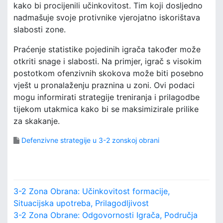
kako bi procijenili učinkovitost. Tim koji dosljedno
nadmašuje svoje protivnike vjerojatno iskorištava
slabosti zone.
Praćenje statistike pojedinih igrača također može
otkriti snage i slabosti. Na primjer, igrač s visokim
postotkom ofenzivnih skokova može biti posebno
vješt u pronalaženju praznina u zoni. Ovi podaci
mogu informirati strategije treniranja i prilagodbe
tijekom utakmica kako bi se maksimizirale prilike
za skakanje.
Defenzivne strategije u 3-2 zonskoj obrani
P
3-2 Zona Obrana: Učinkovitost formacije,
o
Situacijska upotreba, Prilagodljivost
3-2 Zona Obrane: Odgovornosti Igrača, Područja