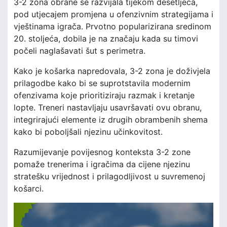
3-2 zona obrane se razvijala tijekom desetljeća,
pod utjecajem promjena u ofenzivnim strategijama i
vještinama igrača. Prvotno popularizirana sredinom
20. stoljeća, dobila je na značaju kada su timovi
počeli naglašavati šut s perimetra.
Kako je košarka napredovala, 3-2 zona je doživjela
prilagodbe kako bi se suprotstavila modernim
ofenzivama koje prioritiziraju razmak i kretanje
lopte. Treneri nastavljaju usavršavati ovu obranu,
integrirajući elemente iz drugih obrambenih shema
kako bi poboljšali njezinu učinkovitost.
Razumijevanje povijesnog konteksta 3-2 zone
pomaže trenerima i igračima da cijene njezinu
stratešku vrijednost i prilagodljivost u suvremenoj
košarci.