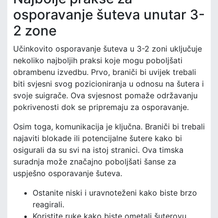
osporavanje šuteva unutar 3-
2 zone
Učinkovito osporavanje šuteva u 3-2 zoni uključuje
nekoliko najboljih praksi koje mogu poboljšati
obrambenu izvedbu. Prvo, braniči bi uvijek trebali
biti svjesni svog pozicioniranja u odnosu na šutera i
svoje suigrače. Ova svjesnost pomaže održavanju
pokrivenosti dok se pripremaju za osporavanje.
Osim toga, komunikacija je ključna. Braniči bi trebali
najaviti blokade ili potencijalne šutere kako bi
osigurali da su svi na istoj stranici. Ova timska
suradnja može značajno poboljšati šanse za
uspješno osporavanje šuteva.
Ostanite niski i uravnoteženi kako biste brzo
reagirali.
Koristite ruke kako biste ometali šuterovu