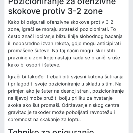
Pozicioniranje za ofenzivne
skokove protiv 3-2 zone
Kako bi osigurali ofenzivne skokove protiv 3-2
zone, igrači se moraju strateški pozicionirati. To
često znači lociranje blizu linije slobodnog bacanja
ili neposredno izvan reketa, gdje mogu anticipirati
promašene šuteve. Na taj način mogu iskoristiti
praznine u zoni koje nastaju kada se braniči sruše
kako bi osporili šuteve.
Igrači bi također trebali biti svjesni kutova šutiranja
i prilagoditi svoje pozicioniranje u skladu s tim. Na
primjer, ako je šuter na desnoj strani, pozicioniranje
na lijevoj može pružiti bolju priliku za hvatanje
skoka ako šut promaši. Održavanje niskog centra
gravitacije također može poboljšati ravnotežu i
spremnost na skakanje za loptu.
Tehnike za osiguranje