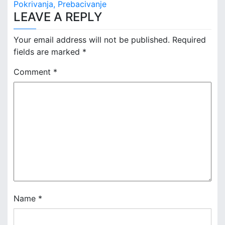
s
Pokrivanja, Prebacivanje
LEAVE A REPLY
t
n
Your email address will not be published.
Required
fields are marked
*
a
Comment
*
v
i
g
a
t
i
o
Name
*
n