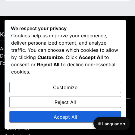
We respect your privacy
Kategorije
Cookies help us improve your experience,
deliver personalized content, and analyze
Analiza igre 3-2 zonske obrane
traffic. You can choose which cookies to allow
Defenzivne strategije u 3-2 zonskoj obrani
by clicking
Customize
. Click
Accept All
to
Formacije tima za 3-2 zonu obrane
consent or
Reject All
to decline non-essential
cookies.
Customize
Pravne informacije
Reject All
Uvjeti korištenja
Politika zaštite podataka
Accept All
Politika kolačića
🌐 Language ▾
Naša priča