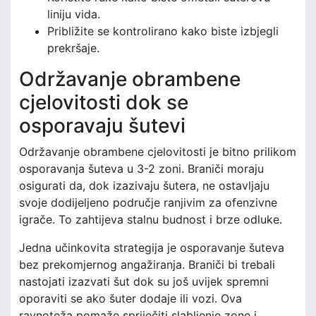
liniju vida.
Približite se kontrolirano kako biste izbjegli
prekršaje.
Održavanje obrambene
cjelovitosti dok se
osporavaju šutevi
Održavanje obrambene cjelovitosti je bitno prilikom
osporavanja šuteva u 3-2 zoni. Braniči moraju
osigurati da, dok izazivaju šutera, ne ostavljaju
svoje dodijeljeno područje ranjivim za ofenzivne
igrače. To zahtijeva stalnu budnost i brze odluke.
Jedna učinkovita strategija je osporavanje šuteva
bez prekomjernog angažiranja. Braniči bi trebali
nastojati izazvati šut dok su još uvijek spremni
oporaviti se ako šuter dodaje ili vozi. Ova
ravnoteža pomaže spriječiti slabljenje zone i