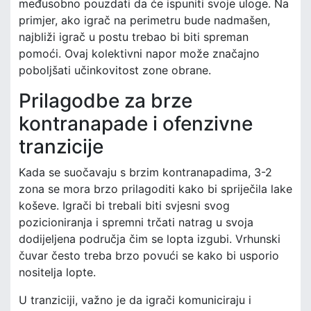
međusobno pouzdati da će ispuniti svoje uloge. Na
primjer, ako igrač na perimetru bude nadmašen,
najbliži igrač u postu trebao bi biti spreman
pomoći. Ovaj kolektivni napor može značajno
poboljšati učinkovitost zone obrane.
Prilagodbe za brze
kontranapade i ofenzivne
tranzicije
Kada se suočavaju s brzim kontranapadima, 3-2
zona se mora brzo prilagoditi kako bi spriječila lake
koševe. Igrači bi trebali biti svjesni svog
pozicioniranja i spremni trčati natrag u svoja
dodijeljena područja čim se lopta izgubi. Vrhunski
čuvar često treba brzo povući se kako bi usporio
nositelja lopte.
U tranziciji, važno je da igrači komuniciraju i