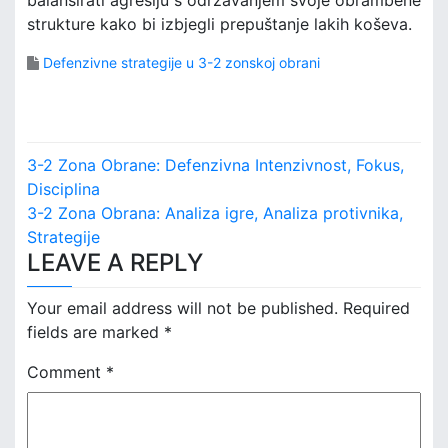
strukture kako bi izbjegli prepuštanje lakih koševa.
Defenzivne strategije u 3-2 zonskoj obrani
P
3-2 Zona Obrane: Defenzivna Intenzivnost, Fokus,
o
Disciplina
3-2 Zona Obrana: Analiza igre, Analiza protivnika,
s
Strategije
LEAVE A REPLY
t
n
Your email address will not be published.
Required
fields are marked
*
a
Comment
*
v
i