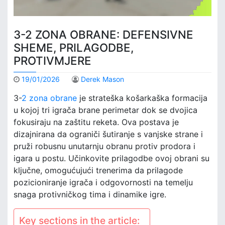
3-2 ZONA OBRANE: DEFENSIVNE
SHEME, PRILAGODBE,
PROTIVMJERE
19/01/2026
Derek Mason
3-
2 zona obrane
je strateška košarkaška formacija
u kojoj tri igrača brane perimetar dok se dvojica
fokusiraju na zaštitu reketa. Ova postava je
dizajnirana da ograniči šutiranje s vanjske strane i
pruži robusnu unutarnju obranu protiv prodora i
igara u postu. Učinkovite prilagodbe ovoj obrani su
ključne, omogućujući trenerima da prilagode
pozicioniranje igrača i odgovornosti na temelju
snaga protivničkog tima i dinamike igre.
Key sections in the article: