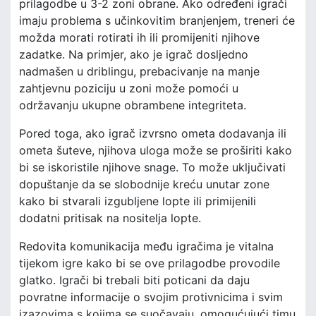
prilagodbe u 3-2 zoni obrane. Ako određeni igrači
imaju problema s učinkovitim branjenjem, treneri će
možda morati rotirati ih ili promijeniti njihove
zadatke. Na primjer, ako je igrač dosljedno
nadmašen u driblingu, prebacivanje na manje
zahtjevnu poziciju u zoni može pomoći u
održavanju ukupne obrambene integriteta.
Pored toga, ako igrač izvrsno ometa dodavanja ili
ometa šuteve, njihova uloga može se proširiti kako
bi se iskoristile njihove snage. To može uključivati
dopuštanje da se slobodnije kreću unutar zone
kako bi stvarali izgubljene lopte ili primijenili
dodatni pritisak na nositelja lopte.
Redovita komunikacija među igračima je vitalna
tijekom igre kako bi se ove prilagodbe provodile
glatko. Igrači bi trebali biti poticani da daju
povratne informacije o svojim protivnicima i svim
izazovima s kojima se suočavaju, omogućujući timu