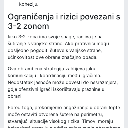
koheziju.
Ograničenja i rizici povezani s
3-2 zonom
Iako 3-2 zona ima svoje snage, ranjiva je na
šutiranje s vanjske strane. Ako protivnici mogu
dosljedno pogoditi šuteve s vanjske strane,
učinkovitost ove obrane značajno opada.
Ova obrambena strategija zahtijeva jaku
komunikaciju i koordinaciju među igračima.
Nedostatak jasnoće može dovesti do nesrazmjera,
gdje ofenzivni igrači iskorištavaju praznine u
obrani.
Pored toga, prekomjerno angažiranje u obrani lopte
može ostaviti otvorene šutere na perimetru,
stvarajući situacije visokog rizika. Timovi moraju
balansirati agresiju s održavanjem svoje obrambene