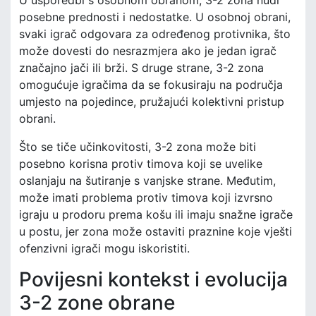
U usporedbi s osobnom obranom, 3-2 zona nudi
posebne prednosti i nedostatke. U osobnoj obrani,
svaki igrač odgovara za određenog protivnika, što
može dovesti do nesrazmjera ako je jedan igrač
značajno jači ili brži. S druge strane, 3-2 zona
omogućuje igračima da se fokusiraju na područja
umjesto na pojedince, pružajući kolektivni pristup
obrani.
Što se tiče učinkovitosti, 3-2 zona može biti
posebno korisna protiv timova koji se uvelike
oslanjaju na šutiranje s vanjske strane. Međutim,
može imati problema protiv timova koji izvrsno
igraju u prodoru prema košu ili imaju snažne igrače
u postu, jer zona može ostaviti praznine koje vješti
ofenzivni igrači mogu iskoristiti.
Povijesni kontekst i evolucija
3-2 zone obrane