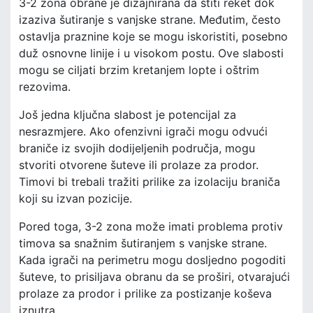
3-2 zona obrane je dizajnirana da štiti reket dok
izaziva šutiranje s vanjske strane. Međutim, često
ostavlja praznine koje se mogu iskoristiti, posebno
duž osnovne linije i u visokom postu. Ove slabosti
mogu se ciljati brzim kretanjem lopte i oštrim
rezovima.
Još jedna ključna slabost je potencijal za
nesrazmjere. Ako ofenzivni igrači mogu odvući
braniče iz svojih dodijeljenih područja, mogu
stvoriti otvorene šuteve ili prolaze za prodor.
Timovi bi trebali tražiti prilike za izolaciju braniča
koji su izvan pozicije.
Pored toga, 3-2 zona može imati problema protiv
timova sa snažnim šutiranjem s vanjske strane.
Kada igrači na perimetru mogu dosljedno pogoditi
šuteve, to prisiljava obranu da se proširi, otvarajući
prolaze za prodor i prilike za postizanje koševa
iznutra.