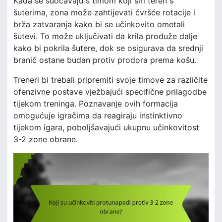
Kada se suočavaju s timom koji širi teren s
šuterima, zona može zahtijevati čvršće rotacije i
brža zatvaranja kako bi se učinkovito ometali
šutevi. To može uključivati da krila produže dalje
kako bi pokrila šutere, dok se osigurava da srednji
branič ostane budan protiv prodora prema košu.
Treneri bi trebali pripremiti svoje timove za različite
ofenzivne postave vježbajući specifične prilagodbe
tijekom treninga. Poznavanje ovih formacija
omogućuje igračima da reagiraju instinktivno
tijekom igara, poboljšavajući ukupnu učinkovitost
3-2 zone obrane.