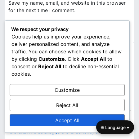
Save my name, email, and website in this browser
for the next time I comment.
We respect your privacy
Cookies help us improve your experience,
deliver personalized content, and analyze
Poveznice
traffic. You can choose which cookies to allow
by clicking
Customize
. Click
Accept All
to
Kontaktirajte nas
consent or
Reject All
to decline non-essential
cookies.
Naša priča
Sadržaj
Customize
Kategorije
Reject All
Accept All
Analiza igre 3-2 zonske obrane
🌐 Language ▾
Defenzivne strategije u 3-2 zonskoj obrani