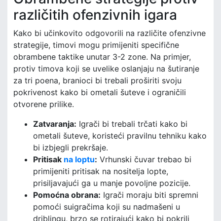
različitih ofenzivnih igara
Kako bi učinkovito odgovorili na različite ofenzivne
strategije, timovi mogu primijeniti specifične
obrambene taktike unutar 3-2 zone. Na primjer,
protiv timova koji se uvelike oslanjaju na šutiranje
za tri poena, branioci bi trebali proširiti svoju
pokrivenost kako bi ometali šuteve i ograničili
otvorene prilike.
Zatvaranja:
Igrači bi trebali trčati kako bi
ometali šuteve, koristeći pravilnu tehniku kako
bi izbjegli prekršaje.
Pritisak
na loptu
:
Vrhunski čuvar trebao bi
primijeniti pritisak na nositelja lopte,
prisiljavajući ga u manje povoljne pozicije.
Pomoćna obrana:
Igrači moraju biti spremni
pomoći suigračima koji su nadmašeni u
driblingu, brzo se rotirajući kako bi pokrili