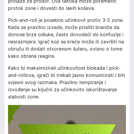
prolaze za prodor. Ova taktika može poremetiti
protok zone i dovesti do lakih koševa.
Pick-and-roll je posebno učinkovit protiv 3-2 zone.
Kada se pravilno izvede, može prisiliti braniče da
donose brze odluke, često dovodeći do konfuzije i
nesrazmjera. Igrač koji se kreće može ili završiti na
obruču ili dodati otvorenom šuteru, ovisno o tome
kako obrana reagira.
Kako bi maksimizirali učinkovitost blokada i pick-
and-rollova, igrači bi trebali jasno komunicirati i biti
svjesni svog razmaka. Pravilno tempiranje i
izvođenje su ključni za učinkovito iskorištavanje
slabosti zone.