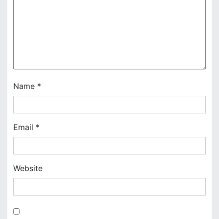
g
a
t
i
o
Name
*
n
Email
*
Website