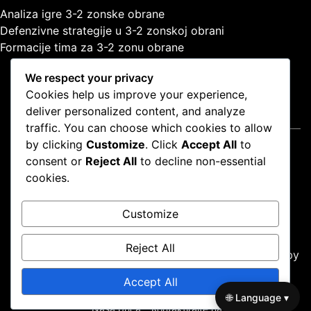
Analiza igre 3-2 zonske obrane
Defenzivne strategije u 3-2 zonskoj obrani
Formacije tima za 3-2 zonu obrane
We respect your privacy
Cookies help us improve your experience,
deliver personalized content, and analyze
Pravne informacije
traffic. You can choose which cookies to allow
by clicking
Customize
. Click
Accept All
to
Uvjeti korištenja
consent or
Reject All
to decline non-essential
Politika zaštite podataka
cookies.
Politika kolačića
Naša priča
Customize
Kontaktirajte nas
Reject All
Proudly powered by WordPress
|
Theme: news-box by
wpthemespace.com
.
Accept All
Uvjeti korištenja
Politika zaštite podataka
Politika kolačića
🌐 Language ▾
Naša priča
Kontaktirajte nas