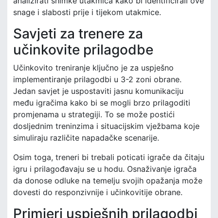
analizirati snimke utakmica kako bi identificirali ove
snage i slabosti prije i tijekom utakmice.
Savjeti za trenere za
učinkovite prilagodbe
Učinkovito treniranje ključno je za uspješno
implementiranje prilagodbi u 3-2 zoni obrane.
Jedan savjet je uspostaviti jasnu komunikaciju
među igračima kako bi se mogli brzo prilagoditi
promjenama u strategiji. To se može postići
dosljednim treninzima i situacijskim vježbama koje
simuliraju različite napadačke scenarije.
Osim toga, treneri bi trebali poticati igrače da čitaju
igru i prilagođavaju se u hodu. Osnaživanje igrača
da donose odluke na temelju svojih opažanja može
dovesti do responzivnije i učinkovitije obrane.
Primjeri uspješnih prilagodbi