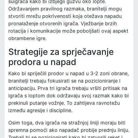
suigrača kako bi izbjegli gužvu oko lopte.
Održavanjem pravilnog razmaka, branitelji mogu
stvoriti mrežu pokrivenosti koja otežava napadu
pronalaženje otvorenih igrača. Vježbanje brzih
rotacija i komunikacije može poboljšati ovaj aspekt
obrambene igre.
Strategije za sprječavanje
prodora u napad
Kako bi spriječili prodor u napad u 3-2 zoni obrane,
branitelji trebaju fokusirati se na pozicioniranje i
anticipaciju. Prva tri igrača trebaju vršiti pritisak na
igrača s loptom dok održavaju svoj razmak kako bi
prekinuli putanje vožnje. To zahtijeva ravnotežu
između agresije i discipline.
Osim toga, dva igrača na stražnjoj liniji moraju biti
spremna pomoći ako napadač probije prednju liniju.
Trebali bi se pozicionirati kako bi zatvorili reket i