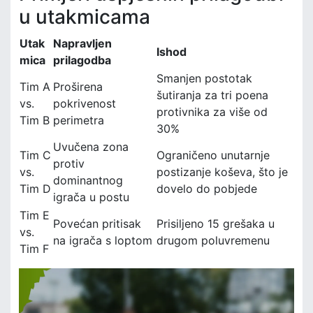
u utakmicama
Utak
Napravljen
Ishod
mica
prilagodba
Smanjen postotak
Tim A
Proširena
šutiranja za tri poena
vs.
pokrivenost
protivnika za više od
Tim B
perimetra
30%
Uvučena zona
Tim C
Ograničeno unutarnje
protiv
vs.
postizanje koševa, što je
dominantnog
Tim D
dovelo do pobjede
igrača u postu
Tim E
Povećan pritisak
Prisiljeno 15 grešaka u
vs.
na igrača s loptom
drugom poluvremenu
Tim F