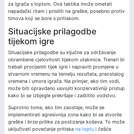
za igrača s loptom. Ova taktika može ometati
napadački ritam i prisiliti na greške, posebno protiv
timova koji se bore s pritiskom.
Situacijske prilagodbe
tijekom igre
Situacijske prilagodbe su ključne za održavanje
obrambene cjelovitosti tijekom utakmice. Treneri bi
trebali procijeniti tijek igre i napraviti promjene u
stvarnom vremenu na temelju rezultata, preostalog
vremena i umora igrača. Na primjer, ako tim vodi,
može biti opravdano usvojiti konzervativniji pristup
kako bi se izbjegle prekršaje i zaštitilo vodstvo.
Suprotno tome, ako tim zaostaje, može se
implementirati agresivnija zona kako bi se stvorile
greške i brze prilike za postizanje koševa. To može
uključivati povećanje pritiska
na loptu
i češće