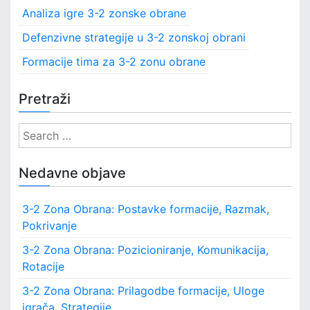
Analiza igre 3-2 zonske obrane
Defenzivne strategije u 3-2 zonskoj obrani
Formacije tima za 3-2 zonu obrane
Pretraži
S
e
a
Nedavne objave
r
c
3-2 Zona Obrana: Postavke formacije, Razmak,
h
Pokrivanje
f
o
3-2 Zona Obrana: Pozicioniranje, Komunikacija,
r
Rotacije
:
3-2 Zona Obrana: Prilagodbe formacije, Uloge
igrača, Strategije