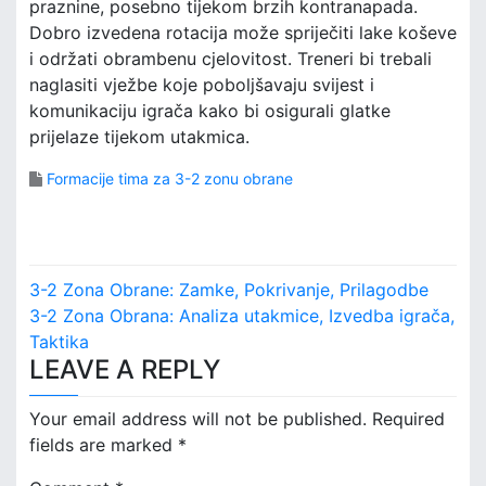
praznine, posebno tijekom brzih kontranapada.
Dobro izvedena rotacija može spriječiti lake koševe
i održati obrambenu cjelovitost. Treneri bi trebali
naglasiti vježbe koje poboljšavaju svijest i
komunikaciju igrača kako bi osigurali glatke
prijelaze tijekom utakmica.
Formacije tima za 3-2 zonu obrane
P
3-2 Zona Obrane: Zamke, Pokrivanje, Prilagodbe
o
3-2 Zona Obrana: Analiza utakmice, Izvedba igrača,
Taktika
s
LEAVE A REPLY
t
Your email address will not be published.
Required
n
fields are marked
*