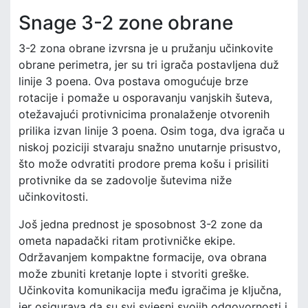
Snage 3-2 zone obrane
3-2 zona obrane izvrsna je u pružanju učinkovite
obrane perimetra, jer su tri igrača postavljena duž
linije 3 poena. Ova postava omogućuje brze
rotacije i pomaže u osporavanju vanjskih šuteva,
otežavajući protivnicima pronalaženje otvorenih
prilika izvan linije 3 poena. Osim toga, dva igrača u
niskoj poziciji stvaraju snažno unutarnje prisustvo,
što može odvratiti prodore prema košu i prisiliti
protivnike da se zadovolje šutevima niže
učinkovitosti.
Još jedna prednost je sposobnost 3-2 zone da
ometa napadački ritam protivničke ekipe.
Održavanjem kompaktne formacije, ova obrana
može zbuniti kretanje lopte i stvoriti greške.
Učinkovita komunikacija među igračima je ključna,
jer osigurava da su svi svjesni svojih odgovornosti i