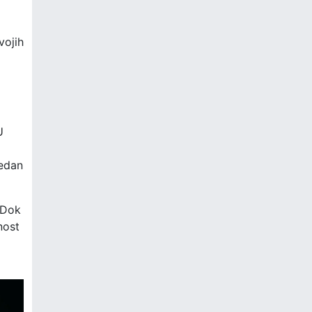
vojih
U
jedan
 Dok
nost