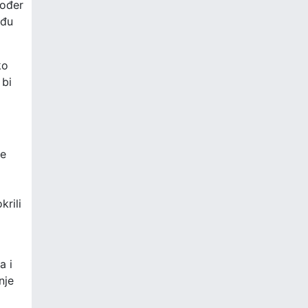
kođer
eđu
ko
 bi
be
krili
a i
nje