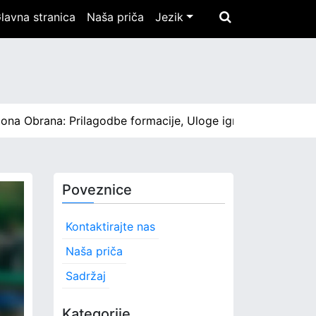
lavna stranica
Naša priča
Jezik
na: Prilagodbe formacije, Uloge igrača, Strategije |
3-2 Z
Poveznice
Kontaktirajte nas
Naša priča
Sadržaj
Kategorije