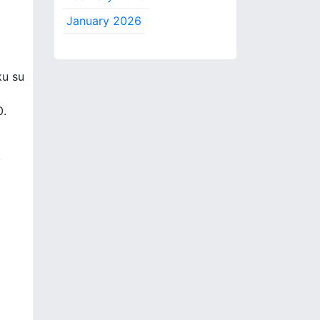
January 2026
ku su
0.
,