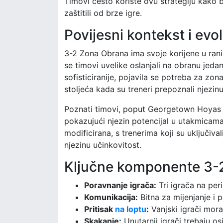
Timovi često koriste ovu strategiju kako b
zaštitili od brze igre.
Povijesni kontekst i ev
3-2 Zona Obrana ima svoje korijene u rani
se timovi uvelike oslanjali na obranu jeda
sofisticiranije, pojavila se potreba za z
stoljeća kada su treneri prepoznali njezin
Poznati timovi, poput Georgetown Hoyas iz
pokazujući njezin potencijal u utakmicama 
modificirana, s trenerima koji su uključiv
njezinu učinkovitost.
Ključne komponente 3-
Poravnanje igrača:
Tri igrača na peri
Komunikacija:
Bitna za mijenjanje i 
Pritisak
na loptu
:
Vanjski igrači moraj
Skakanje:
Unutarnji igrači trebaju o