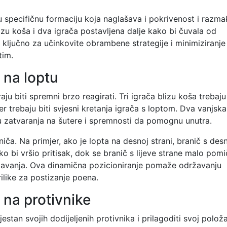
u specifičnu formaciju koja naglašava i pokrivenost i razma
izu koša i dva igrača postavljena dalje kako bi čuvala od
 ključno za učinkovite obrambene strategije i minimiziranje
tim.
 na loptu
aju biti spremni brzo reagirati. Tri igrača blizu koša trebaju
đer trebaju biti svjesni kretanja igrača s loptom. Dva vanjska
 zatvaranja na šutere i spremnosti da pomognu unutra.
iča. Na primjer, ako je lopta na desnoj strani, branič s des
o bi vršio pritisak, dok se branič s lijeve strane malo pomi
davanja. Ova dinamična pozicioniranje pomaže održavanju
rilike za postizanje poena.
 na protivnike
estan svojih dodijeljenih protivnika i prilagoditi svoj položa