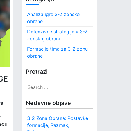
Analiza igre 3-2 zonske
obrane
Defenzivne strategije u 3-2
zonskoj obrani
Formacije tima za 3-2 zonu
obrane
Pretraži
GE
S
e
a
Nedavne objave
ra
r
c
m
3-2 Zona Obrana: Postavke
h
među
formacije, Razmak,
f