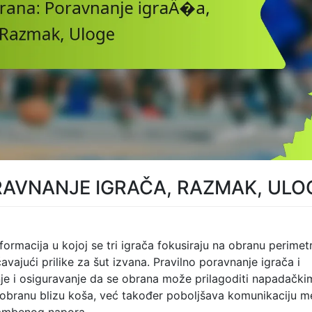
RAVNANJE IGRAČA, RAZMAK, ULO
ormacija u kojoj se tri igrača fokusiraju na obranu perimet
avajući prilike za šut izvana. Pravilno poravnanje igrača i
je i osiguravanje da se obrana može prilagoditi napadački
 obranu blizu koša, već također poboljšava komunikaciju 
rambenog napora.