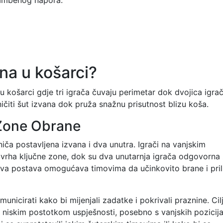
na u košarci?
u košarci gdje tri igrača čuvaju perimetar dok dvojica igra
ničiti šut izvana dok pruža snažnu prisutnost blizu koša.
2 Zone Obrane
aniča postavljena izvana i dva unutra. Igrači na vanjskim
 i vrha ključne zone, dok su dva unutarnja igrača odgovorna
 Ova postava omogućava timovima da učinkovito brane i pril
unicirati kako bi mijenjali zadatke i pokrivali praznine. Cilj
 s niskim postotkom uspješnosti, posebno s vanjskih pozicija