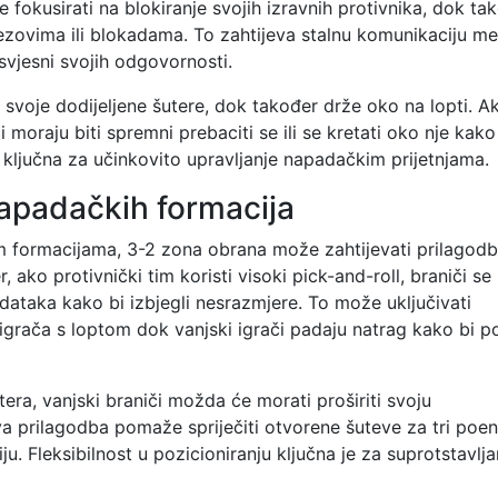
 fokusirati na blokiranje svojih izravnih protivnika, dok ta
rezovima ili blokadama. To zahtijeva stalnu komunikaciju m
svjesni svojih odgovornosti.
 svoje dodijeljene šutere, dok također drže oko na lopti. A
 moraju biti spremni prebaciti se ili se kretati oko nje kako
e ključna za učinkovito upravljanje napadačkim prijetnjama.
napadačkih formacija
m formacijama, 3-2 zona obrana može zahtijevati prilagod
 ako protivnički tim koristi visoki pick-and-roll, braniči se
dataka kako bi izbjegli nesrazmjere. To može uključivati
 igrača s loptom dok vanjski igrači padaju natrag kako bi po
tera, vanjski braniči možda će morati proširiti svoju
Ova prilagodba pomaže spriječiti otvorene šuteve za tri poen
ju. Fleksibilnost u pozicioniranju ključna je za suprotstavlja