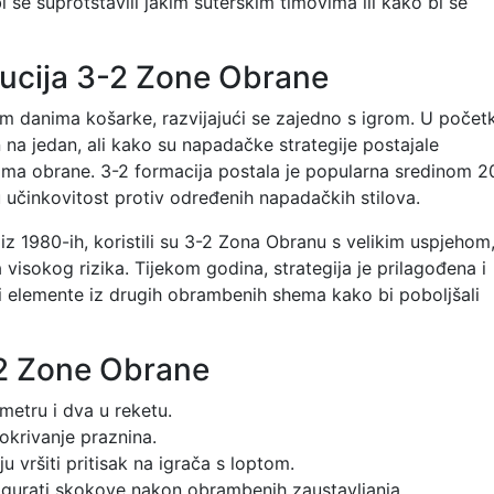
i se suprotstavili jakim šuterskim timovima ili kako bi se
olucija 3-2 Zone Obrane
m danima košarke, razvijajući se zajedno s igrom. U počet
n na jedan, ali kako su napadačke strategije postajale
onama obrane. 3-2 formacija postala je popularna sredinom 2
u učinkovitost protiv određenih napadačkih stilova.
 1980-ih, koristili su 3-2 Zona Obranu s velikim uspjehom
visokog rizika. Tijekom godina, strategija je prilagođena i
ali elemente iz drugih obrambenih shema kako bi poboljšali
2 Zone Obrane
metru i dva u reketu.
pokrivanje praznina.
u vršiti pritisak na igrača s loptom.
sigurati skokove nakon obrambenih zaustavljanja.