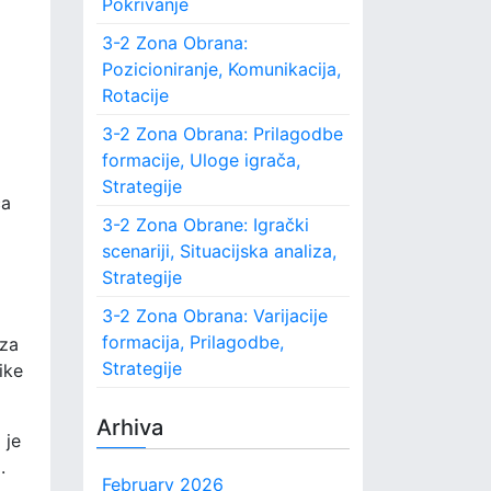
Pokrivanje
o
r
3-2 Zona Obrana:
:
Pozicioniranje, Komunikacija,
Rotacije
3-2 Zona Obrana: Prilagodbe
formacije, Uloge igrača,
Strategije
ča
3-2 Zona Obrane: Igrački
scenariji, Situacijska analiza,
Strategije
3-2 Zona Obrana: Varijacije
formacija, Prilagodbe,
 za
Strategije
ike
Arhiva
 je
.
February 2026