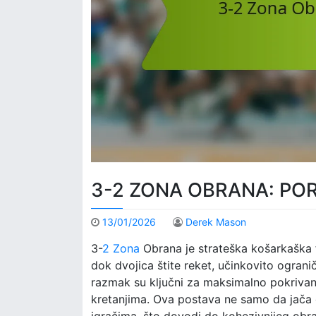
3-2 ZONA OBRANA: PO
13/01/2026
Derek Mason
3-
2 Zona
Obrana je strateška košarkaška f
dok dvojica štite reket, učinkovito ogranič
razmak su ključni za maksimalno pokrivan
kretanjima. Ova postava ne samo da jača
igračima, što dovodi do kohezivnijeg ob