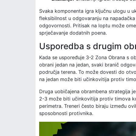
Svaka komponenta igra ključnu ulogu u u
fleksibilnost u odgovaranju na napadačka 
odgovornosti. Pritisak na loptu može omet
sprječavanje dodatnih poena.
Usporedba s drugim ob
Kada se uspoređuje 3-2 Zona Obrana s obra
obrani jedan na jedan, svaki branič odgov
područja terena. To može dovesti do otvo
na jedan može biti učinkovitija protiv timo
Druga uobičajena obrambena strategija je
2-3 može biti učinkovitija protiv timova k
perimetra. Treneri često biraju između ov
sposobnosti protivnika.