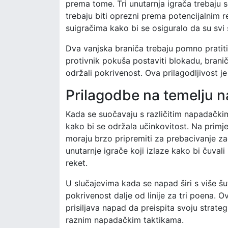
prema tome. Tri unutarnja igrača trebaju se
trebaju biti oprezni prema potencijalnim 
suigračima kako bi se osiguralo da su svi 
Dva vanjska braniča trebaju pomno pratiti
protivnik pokuša postaviti blokadu, braniči
održali pokrivenost. Ova prilagodljivost j
Prilagodbe na temelju 
Kada se suočavaju s različitim napadački
kako bi se održala učinkovitost. Na primjer,
moraju brzo pripremiti za prebacivanje za
unutarnje igrače koji izlaze kako bi čuvali
reket.
U slučajevima kada se napad širi s više šu
pokrivenost dalje od linije za tri poena. 
prisiljava napad da preispita svoju strategi
raznim napadačkim taktikama.