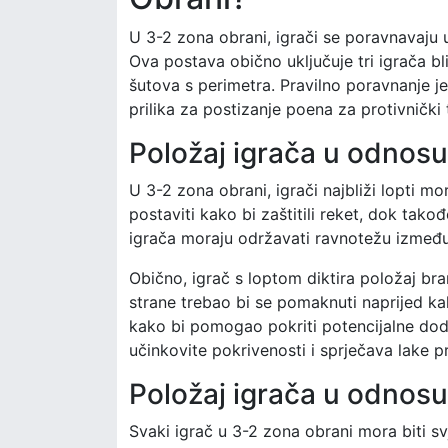
U 3-2 zona obrani, igrači se poravnavaju 
Ova postava obično uključuje tri igrača bl
šutova s perimetra. Pravilno poravnanje je
prilika za postizanje poena za protivnički 
Položaj igrača u odnosu
U 3-2 zona obrani, igrači najbliži lopti mor
postaviti kako bi zaštitili reket, dok tako
igrača moraju održavati ravnotežu između
Obično, igrač s loptom diktira položaj bran
strane trebao bi se pomaknuti naprijed kak
kako bi pomogao pokriti potencijalne do
učinkovite pokrivenosti i sprječava lake p
Položaj igrača u odnosu
Svaki igrač u 3-2 zona obrani mora biti svj