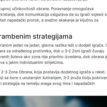
kupnoj učinkovitosti obrane. Poravnanje omogućava
kretanja, dok komunikacija osigurava da su igrači svjesni s
ati napadački protok, a snažno skakanje je ključno za
rambenim strategijama
nom jedan na jedan, glavna razlika leži u dodjeli igrača. 
ara za određenog protivnika, dok u 3-2 Zoni igrači čuvaju
renih šuteva ako zona nije pravilno izvedena, dok obrana 
va s jakim individualnim strijelcima.
 2-3 Zona Obrana, koja postavlja dodatnog igrača u reket.
oji se bore s unutarnjim šutiranjem, 3-2 pruža bolju pokrive
ih strategija na temelju snaga svog tima i napadačkih