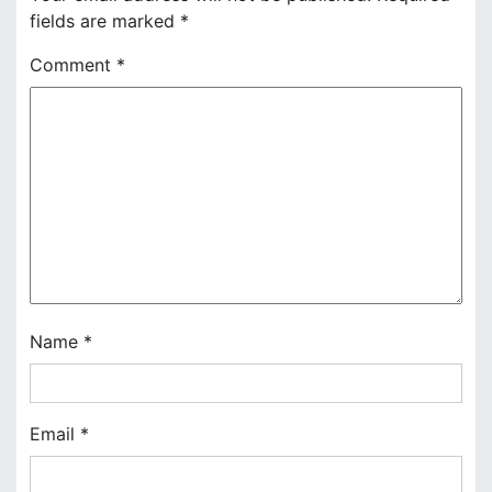
fields are marked
*
a
Comment
*
v
i
g
a
t
i
o
Name
*
n
Email
*