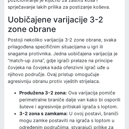
pozicioniranje je ključno za zaštitu koša i
sprječavanje lakih prilika za postizanje koševa.
Uobičajene varijacije 3-2
zone obrane
Postoji nekoliko varijacija 3-2 zone obrane, svaka
prilagođena specifičnim situacijama u igri ili
snagama protivnika. Jedna uobičajena varijacija je
“match-up zona”, gdje igrači prelaze na principe
čovjeka na čovjeka kada ofenzivni igrač uđe u
njihovo područje. Ovaj pristup omogućuje
agresivniju obranu protiv vještih strijelaca.
Produžena 3-2 zona:
Ova varijacija pomiče
perimetralne braniče dalje van kako bi osporili
šuteve i agresivnije pritiskali igrača s loptom.
3-2 zona s zamkama:
U ovoj postavi, braniči
mogu zamke postaviti na igrača s loptom u
određenim područjima, stvarajući prilike za