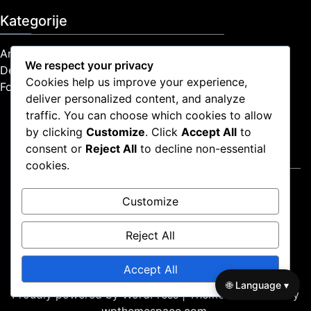
Kategorije
Analiza igre 3-2 zonske obrane
We respect your privacy
Defenzivne strategije u 3-2 zonskoj obrani
Cookies help us improve your experience,
Formacije tima za 3-2 zonu obrane
deliver personalized content, and analyze
traffic. You can choose which cookies to allow
by clicking
Customize
. Click
Accept All
to
consent or
Reject All
to decline non-essential
Pravne informacije
cookies.
Uvjeti korištenja
Customize
Politika zaštite podataka
Politika kolačića
Reject All
Naša priča
Kontaktirajte nas
Accept All
🌐 Language ▾
Proudly powered by WordPress
|
Theme: news-box by
wpthemespace.com
.