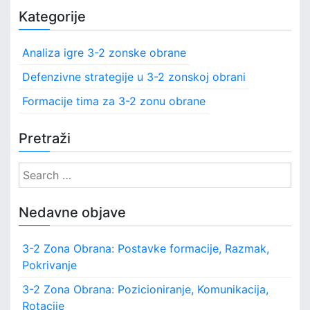
Kategorije
Analiza igre 3-2 zonske obrane
Defenzivne strategije u 3-2 zonskoj obrani
Formacije tima za 3-2 zonu obrane
Pretraži
S
e
a
Nedavne objave
r
c
3-2 Zona Obrana: Postavke formacije, Razmak,
h
Pokrivanje
f
o
3-2 Zona Obrana: Pozicioniranje, Komunikacija,
r
Rotacije