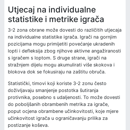
Utjecaj na individualne
statistike i metrike igrača
3-2 zona obrane može dovesti do različitih utjecaja
na individualne statistike igrača. Igrači na gornjim
pozicijama mogu primijetiti povećanje ukradenih
lopti i defleksija zbog njihove aktivne angažiranosti
s igračem s loptom. S druge strane, igrači na
stražnjem dijelu mogu akumulirati više skokova i
blokova dok se fokusiraju na zaštitu obruča.
Statistički, timovi koji koriste 3-2 zonu često
doživljavaju smanjenje postotka šutiranja
protivnika, posebno s udaljenosti. To može dovesti
do poboljšanih obrambenih metrika za igrače,
poput ocjena obrambene učinkovitosti, koje mjere
učinkovitost igrača u ograničavanju prilika za
postizanje koševa.