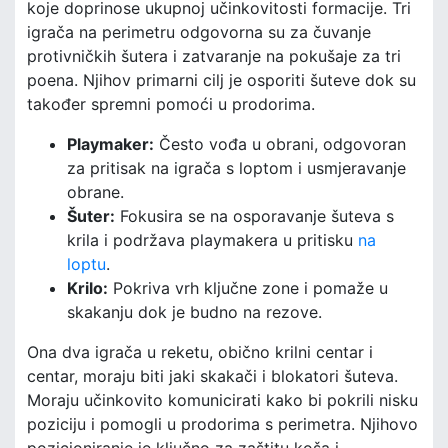
koje doprinose ukupnoj učinkovitosti formacije. Tri
igrača na perimetru odgovorna su za čuvanje
protivničkih šutera i zatvaranje na pokušaje za tri
poena. Njihov primarni cilj je osporiti šuteve dok su
također spremni pomoći u prodorima.
Playmaker:
Često vođa u obrani, odgovoran
za pritisak na igrača s loptom i usmjeravanje
obrane.
Šuter:
Fokusira se na osporavanje šuteva s
krila i podržava playmakera u pritisku
na
loptu
.
Krilo:
Pokriva vrh ključne zone i pomaže u
skakanju dok je budno na rezove.
Ona dva igrača u reketu, obično krilni centar i
centar, moraju biti jaki skakači i blokatori šuteva.
Moraju učinkovito komunicirati kako bi pokrili nisku
poziciju i pomogli u prodorima s perimetra. Njihovo