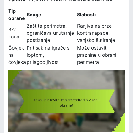
Tip
Snage
Slabosti
obrane
Zaštita perimetra,
Ranjiva na brze
3-2
ograničava unutarnje
kontranapade,
zona
postizanje
vanjsko šutiranje
Čovjek
Pritisak na igrače s
Može ostaviti
na
loptom,
praznine u obrani
čovjeka
prilagodljivost
perimetra