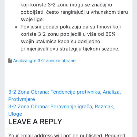
koji koriste 3-2 zonu mogu se značajno
poboljšati, često rangirajući u vrhunskom tieru
svoje lige.
Povijesni podaci pokazuju da su timovi koji
koriste 3-2 zonu pobijedili u više od 60%
svojih utakmica kada su dosljedno
primjenjivali ovu strategiju tijekom sezone.
Analiza igre 3-2 zonske obrane
P
3-2 Zona Obrana: Tendencije protivnika, Analiza,
o
Protivmjere
3-2 Zona Obrana: Poravnanje igrača, Razmak,
s
Uloge
LEAVE A REPLY
t
n
Your email address will not be published.
Required