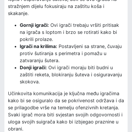
stražnjem dijelu fokusiraju na zaštitu koša i
skakanje.
Gornji igrači:
Ovi igrači trebaju vršiti pritisak
na igrača s loptom i brzo se rotirati kako bi
pokrili prolaze.
Igrači na krilima:
Postavljeni sa strane, čuvaju
protiv šutiranja s perimetra i pomažu u
zatvaranju šutera.
Donji igrači:
Ovi igrači moraju biti budni u
zaštiti reketa, blokiranju šuteva i osiguravanju
skokova.
Učinkovita komunikacija je ključna među igračima
kako bi se osiguralo da se pokrivenost održava i da
se prilagodbe vrše na temelju ofenzivnih kretanja.
Svaki igrač mora biti svjestan svojih odgovornosti i
uloga svojih suigrača kako bi izbjegao praznine u
obrani.