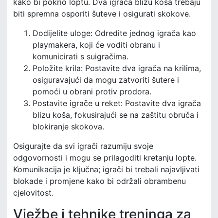
kako bi pokrio loptu. Dva igrača blizu koša trebaju
biti spremna osporiti šuteve i osigurati skokove.
Dodijelite uloge: Odredite jednog igrača kao
playmakera, koji će voditi obranu i
komunicirati s suigračima.
Položite krila: Postavite dva igrača na krilima,
osiguravajući da mogu zatvoriti šutere i
pomoći u obrani protiv prodora.
Postavite igrače u reket: Postavite dva igrača
blizu koša, fokusirajući se na zaštitu obruča i
blokiranje skokova.
Osigurajte da svi igrači razumiju svoje
odgovornosti i mogu se prilagoditi kretanju lopte.
Komunikacija je ključna; igrači bi trebali najavljivati
blokade i promjene kako bi održali obrambenu
cjelovitost.
Vježbe i tehnike treninga za