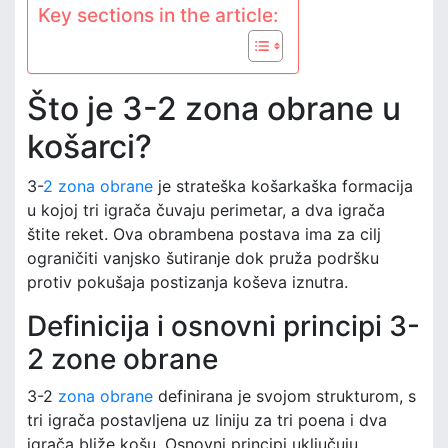
Key sections in the article:
Što je 3-2 zona obrane u
košarci?
3-
2 zona obrane
je strateška košarkaška formacija
u kojoj tri igrača čuvaju perimetar, a dva igrača
štite reket. Ova obrambena postava ima za cilj
ograničiti vanjsko šutiranje dok pruža podršku
protiv pokušaja postizanja koševa iznutra.
Definicija i osnovni principi 3-
2 zone obrane
3-2
zona obrane
definirana je svojom strukturom, s
tri igrača postavljena uz liniju za tri poena i dva
igrača bliže košu. Osnovni principi uključuju